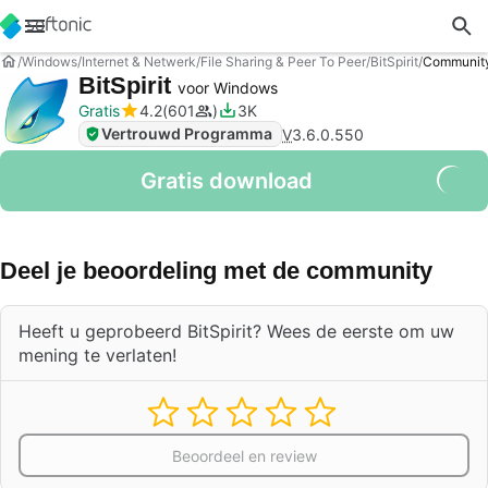
Windows
Internet & Netwerk
File Sharing & Peer To Peer
BitSpirit
Community
BitSpirit
voor Windows
Gratis
4.2
601
3K
Vertrouwd Programma
V
3.6.0.550
Gratis download
Deel je beoordeling met de community
Heeft u geprobeerd BitSpirit? Wees de eerste om uw
mening te verlaten!
Beoordeel en review